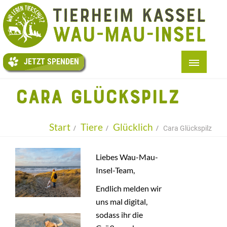
JETZT
SPENDEN
JETZT SPENDEN
START
CARA GLÜCKSPILZ
+
ÜBER UNS
+
TIERE
Start
Tiere
Glücklich
Cara Glückspilz
+
HELFEN
Liebes Wau-Mau-
+
TAFEL
Insel-Team,
+
KITI
Endlich melden wir
uns mal digital,
+
AUSLAND
sodass ihr die
+
INFOS