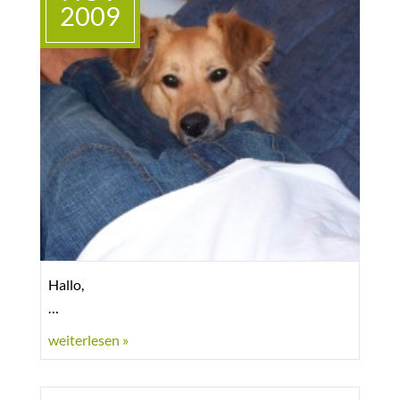
2009
ihm in der Hundeschule Kuettner in Alsfeld
Lingelbach und müssen sagen, es geht gut
vorwärts.
Unser Alfons liegt gerade auf seinem Sofa und
schaut mir beim Schreiben zu!!! Liebe Grüße an
alle, die Alfons kennen und natürlich den Rest
auch !! Wir schauen bei Gelegenheit mal vorbei!
Hallo,
wir wollten auch mal ein Foto von Clooney
weiterlesen »
schicken.
Er hat sich fabelhaft eingelebt und ist gar nicht