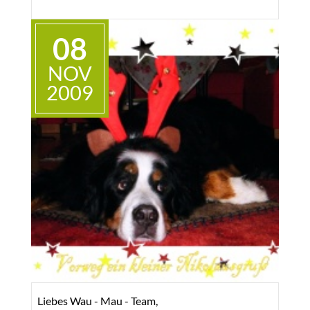
belustigtes Kopfschütteln.
08
Anfangs war er ein kleiner Angsthase, der bei
Betreten meines Zimmers entweder versteinerte
NOV
[und somit vollkommen unsichtbar wurde ;-)]
2009
oder in seinem \"Schützengraben\" verschwand.
Versteinern tut er zwar immer noch, aber sobald
er merkt, dass es ja nur ich bin ,gehts wieder. :-D
Da wir uns beim Tierheimfest so schön mit Frau
Schmidt über \"Kurt\" und \"Richie\" (der von
einer Freundin übernommen wurde) und sogar
noch über \"Süße Nudel\" (die nun im
Hamsterhimmel ist) unterhalten haben, wollte ich
nun ein paar Bilder schicken, damit sie sehen
können, was aus den kleinen Stinkern geworden
ist.
Liebes Wau - Mau - Team,