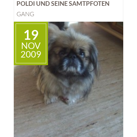
mehr wegzudenken.
POLDI UND SEINE SAMTPFOTEN
GANG
Viele Grüße!
19
NOV
2009