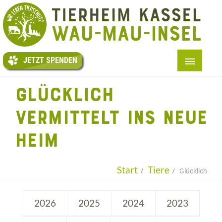
JETZT
SPENDEN
JETZT SPENDEN
START
GLÜCKLICH
+
ÜBER UNS
VERMITTELT INS NEUE
+
TIERE
HEIM
+
HELFEN
+
TAFEL
Start
Tiere
Glücklich
+
KITI
+
AUSLAND
2026
2025
2024
2023
+
INFOS