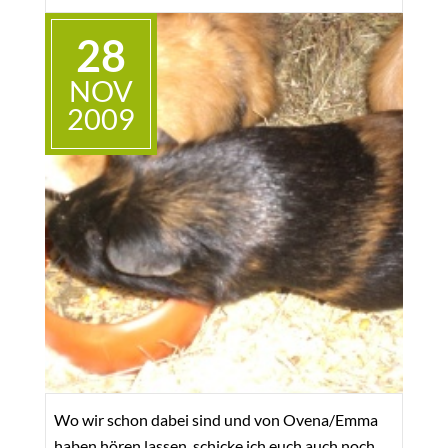
einfach da zu sein. Als ich den kleinen Raum
28
betrat, ruckte ihr Kopf hoch. Unmittelbar,
nachdem ich mich gesetzt hatte, kam sie sehr
NOV
langsam und vorsichtig zu mir und beschmuste
2009
mich derart, dass ich das Gefühl hatte, sie sei
meine Katze.
Bei meinem dritten Besuch saß sie schnurrend
auf meinem Schoß und schien nacheinander Frau
Puzik und Herrn Franzen, die anwesend waren,
zeigen zu wollen, dass sie nun zu mir gehöre. Ich
fühlte mich von ihr adoptiert und adoptierte sie.
Bei mir zu Hause erkundete sie sofort voller
Neugierde die Wohnung und am nächsten Tag die
Balkone. Anfänglich gab ich ihr
Wo wir schon dabei sind und von Ovena/Emma
Orientierungshilfen.
haben hören lassen, schicke ich euch auch noch