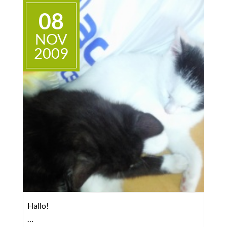
Bernhard & Bianca, weil wir uns so sehr lieben.
08
Naja, haben ja auch schon eine Menge
miteinander durchgestanden.
NOV
2009
Ganz schön abgemagert waren wir und dann
musste Bianca noch an der Hüfte operiert werden
... aber JETZT, wir sagen Euch, wir sind soooooo
glücklich und fühlen uns SAUwohl!
Wir haben ein Haus, in dem wir laufen, springen
und den ganzen Tag tollen können. Wenn ich
meinen Frauchen das Bällchen oder mein
Schnürchen mit der Erdnuss daran bringe, spielen
sie auch mit. DAS macht immer Spaß, das sag ich
Euch!!! Anfangs hatten wir das Vertrauen zu den
Menschen ja schon ein bisschen verloren.
Ich brauchte eine gewisse Zeit, bis ich glauben
Hallo!
konnte, DAS ist und