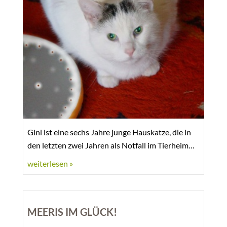
Gini ist eine sechs Jahre junge Hauskatze, die in
den letzten zwei Jahren als Notfall im Tierheim
lebte. Sie wurde als \'auch\' aggressiv bezeichnet.
weiterlesen »
Man nahm an, dass ihre zunehmende Blindheit
der Grund dafür sei.
MEERIS IM GLÜCK!
Bevor ich das erste Mal zu ihr ging, stellte ich mich
innerlich und äußerlich darauf ein - ruhig - und