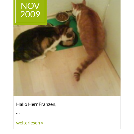
auch nicht mehr ohne einander!
NOV
2009
Sie haben Ihr neues ZUHAUSE als
selbstverständlich angenommen und alles fleißig
markiert, selbst das Kätzchen \"Luna\" blieb
davon nicht verschont.
Hoffe, Sie haben genauso viel Spaß mit den
Bildern, wie wir mit den Originalen und Sie
wissen, dass die beiden in \"gute Hände
\"gekommen sind!
Wir wünschen eine besinnliche Weihnachtszeit
und einen guten Start ins Neue Jahr.
Hallo Herr Franzen,
Es grüßt herzlichst Ihre Familie Kannenberg
liebes Wau-Mau-Insel-Team,
weiterlesen »