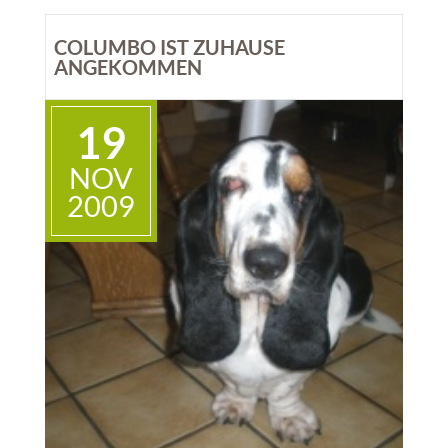
COLUMBO IST ZUHAUSE
nach 4 Monaten, denken wir (Jim & Tim), wird es
ANGEKOMMEN
Zeit sich endlich mal zu melden. Wie man sieht,
haben wir \'s ziemlich gut getroffen und sind sehr
19
zufrieden mit unserem neuen Zuhause.
NOV
Unser Frauchen ist auch ganz OK und außerdem
2009
tagsüber, bis auf die Wochenenden, nicht daheim,
da können wir uns ungestört von den nächtlichen
Streifzügen über die Felder ausruhen.
Ja, sie lässt uns eine Menge Freiheiten, dazu zählt
auch den Keller aufräumen und ab und zu sogar in
ihrem Bett schlafen.
Wie Ihr vielleicht schon gehört habt, ist hier für
jeden von uns mindestens täglich ein Mäuschen
drin, was wir auch tüchtig ausnutzen und supie