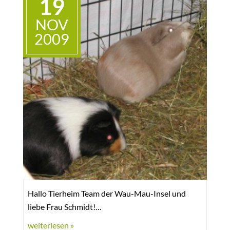
19
Ich bin dabei, sie an das Pferd zu gewöhnen,
NOV
jedoch macht ihr der große Gaul noch Angst.
2009
Ganz liebe Grüße! Naomi und ihre neue Familie
Hallo Tierheim Team der Wau-Mau-Insel und
liebe Frau Schmidt!
weiterlesen »