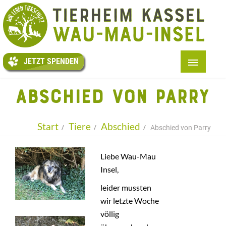
JETZT
SPENDEN
JETZT SPENDEN
START
ABSCHIED VON PARRY
+
ÜBER UNS
+
TIERE
Start
Tiere
Abschied
Abschied von Parry
+
HELFEN
Liebe Wau-Mau
+
TAFEL
Insel,
+
KITI
leider mussten
wir letzte Woche
+
AUSLAND
völlig
+
INFOS