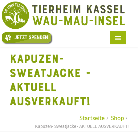
JETZT
SPENDEN
JETZT SPENDEN
START
KAPUZEN-
+
ÜBER UNS
SWEATJACKE -
+
TIERE
AKTUELL
+
HELFEN
AUSVERKAUFT!
+
TAFEL
+
KITI
Startseite
Shop
+
AUSLAND
Kapuzen- Sweatjacke - AKTUELL AUSVERKAUFT!
+
INFOS