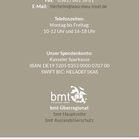
Februar 2025
6
E-Mail:
tierheim@wau-mau-insel.de
Januar 2025
4
Telefonzeiten:
Montag bis Freitag:
10-12 Uhr und 16-18 Uhr
Unser Spendenkonto:
Kasseler Sparkasse
IBAN: DE19 5205 0353 0000 0707 00
SWIFT BIC: HELADEF1KAS
bmt-Überregional:
bmt Hauptseite
bmt Auslandstierschutz