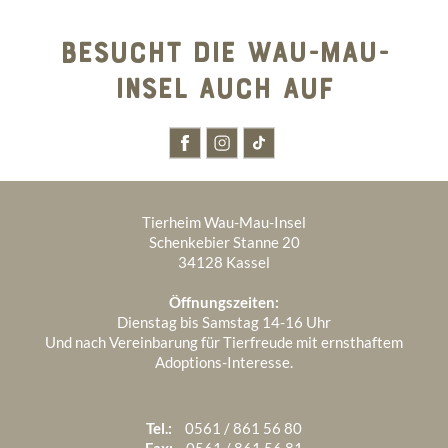
2025
BESUCHT DIE WAU-MAU-
2024
Dezember 2025
7
INSEL AUCH AUF
1970
Dezember 2024
6
November 2025
3
Januar 1970
5
November 2024
5
Oktober 2025
2
Oktober 2024
3
September 2025
4
Tierheim Wau-Mau-Insel
September 2024
7
August 2025
5
Schenkebier Stanne 20
34128 Kassel
August 2024
4
Juli 2025
7
Öffnungszeiten:
Juli 2024
8
Juni 2025
4
Dienstag bis Samstag 14-16 Uhr
Und nach Vereinbarung für Tierfreude mit ernsthaftem
Juni 2024
4
Mai 2025
3
Adoptions-Interesse.
April 2025
3
März 2025
2
Tel.:
0561 / 861 56 80
Fax:
0561 / 861 56 81