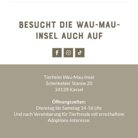
2025
BESUCHT DIE WAU-MAU-
2024
Dezember 2025
7
INSEL AUCH AUF
1970
Dezember 2024
6
November 2025
3
Januar 1970
5
November 2024
5
Oktober 2025
2
Oktober 2024
3
September 2025
4
Tierheim Wau-Mau-Insel
September 2024
7
August 2025
5
Schenkebier Stanne 20
34128 Kassel
August 2024
4
Juli 2025
7
Öffnungszeiten:
Juli 2024
8
Juni 2025
4
Dienstag bis Samstag 14-16 Uhr
Und nach Vereinbarung für Tierfreude mit ernsthaftem
Juni 2024
4
Mai 2025
3
Adoptions-Interesse.
April 2025
3