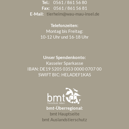
März 2025
2
Tel.:
0561 / 861 56 80
Fax:
0561 / 861 56 81
Februar 2025
6
E-Mail:
tierheim@wau-mau-insel.de
Januar 2025
4
Telefonzeiten:
Montag bis Freitag:
10-12 Uhr und 16-18 Uhr
Unser Spendenkonto:
Kasseler Sparkasse
IBAN: DE19 5205 0353 0000 0707 00
SWIFT BIC: HELADEF1KAS
bmt-Überregional:
bmt Hauptseite
bmt Auslandstierschutz