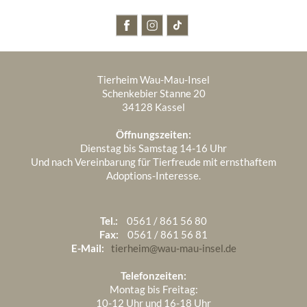
Januar 1970
5
November 2024
5
Oktober 2025
2
Oktober 2024
3
September 2025
4
Tierheim Wau-Mau-Insel
September 2024
7
August 2025
5
Schenkebier Stanne 20
34128 Kassel
August 2024
4
Juli 2025
7
Öffnungszeiten:
Juli 2024
8
Juni 2025
4
Dienstag bis Samstag 14-16 Uhr
Und nach Vereinbarung für Tierfreude mit ernsthaftem
Juni 2024
4
Mai 2025
3
Adoptions-Interesse.
April 2025
3
März 2025
2
Tel.:
0561 / 861 56 80
Fax:
0561 / 861 56 81
Februar 2025
6
E-Mail:
tierheim@wau-mau-insel.de
Januar 2025
4
Telefonzeiten:
Montag bis Freitag:
10-12 Uhr und 16-18 Uhr