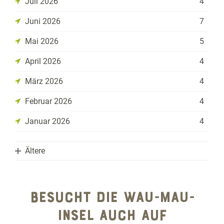
Juli 2026
4
Juni 2026
7
Mai 2026
5
April 2026
4
März 2026
4
Februar 2026
4
Januar 2026
4
Ältere
2025
BESUCHT DIE WAU-MAU-
2024
Dezember 2025
7
INSEL AUCH AUF
1970
Dezember 2024
6
November 2025
3