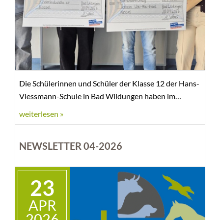
Die Schülerinnen und Schüler der Klasse 12 der Hans-
Viessmann-Schule in Bad Wildungen haben im
Rahmen des Wirtschaftslehreunterrichts mit dem
weiterlesen »
Glanzwerk Atelier eine Schülerfirma gegründet und in
den letzten Monaten mit viel Spaß und Kreativität
NEWSLETTER 04-2026
Epoxidharz-Deko wie Untersetzer & Lesezeichen
entworfen, hergestellt und auf Märkten in der Region
verkauft.
23
APR
2026