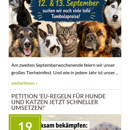
Am zweiten Septemberwochenende feiern wir unser
großes Tierheimfest. Und wie in jedem Jahr ist unsere
große Tombola, die an beiden Tagen stattfindet, ein
weiterlesen »
besonderes Highlight. Das Besondere an unserer
Tombola: Es gibt keine Nieten, denn jedes Los
PETITION 'EU-REGELN FÜR HUNDE
UND KATZEN JETZT SCHNELLER
gewinnt. Daher versuchen wir, möglichst viele Preise
UMSETZEN!'
zusammenzukriegen.
19