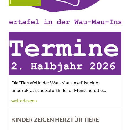
Die 'Tiertafel in der Wau-Mau-Insel' ist eine
unbürokratische Soforthilfe für Menschen, die
aufgrund ihrer aktuellen finanziellen Situation
weiterlesen »
nachweislich nicht in der Lage sind, ihre Tiere
ausreichend zu versorgen. Tierbesitzer aus Kassel und
KINDER ZEIGEN HERZ FÜR TIERE
Umgebung können sich registrieren lassen und dann
Tierfutter und Tierzubehör kostenlos erhalten.