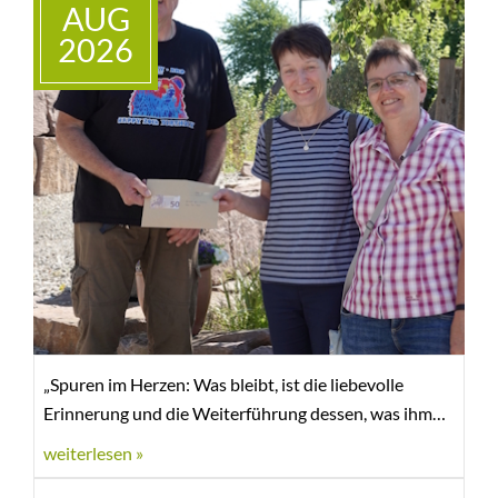
AUG
KONTAKT
2026
SHOP
+
BMT
„Spuren im Herzen: Was bleibt, ist die liebevolle
Erinnerung und die Weiterführung dessen, was ihm
wichtig war – der Schutz unserer Mitgeschöpfe.“
weiterlesen »