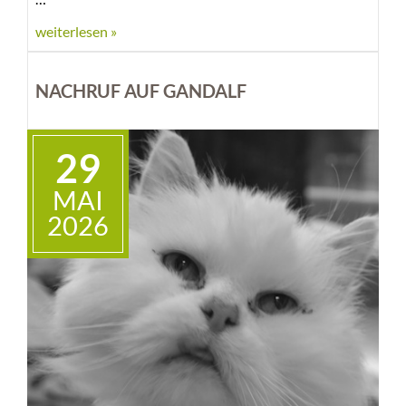
weiterlesen »
NACHRUF AUF GANDALF
29
MAI
2026