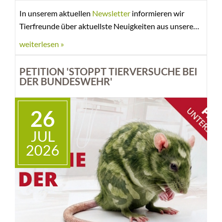
In unserem aktuellen
Newsletter
informieren wir
Tierfreunde über aktuellste Neuigkeiten aus unseren
bmt-Tierheimen, so beispielsweise über tierische
weiterlesen »
Notfälle, tolle Happy Ends, besonderen Aktionen und
Events oder auch interessante tierschutzpolitische
PETITION 'STOPPT TIERVERSUCHE BEI
Nachrichten.... Viel Spaß beim Lesen!
DER BUNDESWEHR'
Wer den Newsletter zukünftig automatisch erhalten
26
möchte, kann sich
hier
anmelden!
JUL
2026