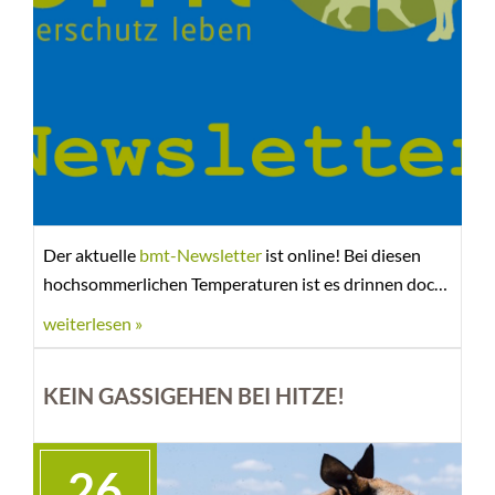
Der aktuelle
bmt-Newsletter
ist online! Bei diesen
hochsommerlichen Temperaturen ist es drinnen doch
viel angenehmer als draußen, oder? Schaut doch
weiterlesen »
einfach mal rein, was in unseren bmt-Tierheimen und -
Geschäftsstellen so los ist. Viel Spaß beim Lesen!
KEIN GASSIGEHEN BEI HITZE!
26