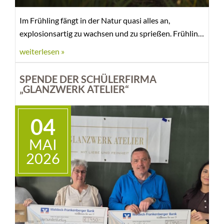
Im Frühling fängt in der Natur quasi alles an,
explosionsartig zu wachsen und zu sprießen. Frühling
und Sommer sind aber auch Hochsaison für Grannen.
weiterlesen »
Diese torpedoähnlich-geformten Pflanzenteile
können sich tief in den Körper unserer Vierbeiner
SPENDE DER SCHÜLERFIRMA
bohren und durch ihre mechanische Irritation zu einer
„GLANZWERK ATELIER“
Vielzahl von Symptomen führen. Aufgrund ihrer
Struktur bewegen sich Grannen immer nur in eine
04
Richtung, auf den Körper zu.
MAI
2026