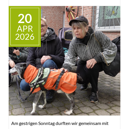
Engagement und laden ein zu unseren Festen und
Veranstaltungen. Viel Spaß beim Lesen!'
20
Wer den Newsletter zukünftig automatisch erhalten
APR
möchte, kann ihn
hier
abonnieren.
2026
Am gestrigen Sonntag durften wir gemeinsam mit