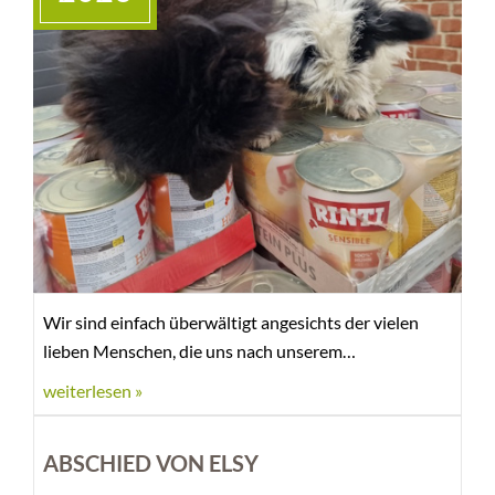
dafür, dass Marion Nürenberg sich entschlossen hat,
ihre Kräfte auf andere Aufgaben zu konzentrieren und
danken ihr an dieser Stelle für ihr langjähriges
Engagement und ihre Unterstützung und freuen uns
sehr, dass sie unserem Tierheim weiterhin verbunden
bleibt!
Wir sind einfach überwältigt angesichts der vielen
lieben Menschen, die uns nach unserem
Spendenaufruf Pakete mit Rinti-Dosen geschickt,
weiterlesen »
bestellt oder persönlich vorbeigebracht haben.
ABSCHIED VON ELSY