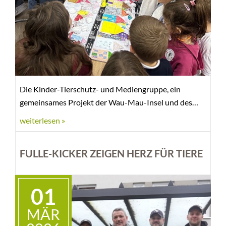
Die Kinder-Tierschutz- und Mediengruppe, ein
gemeinsames Projekt der Wau-Mau-Insel und des
Medienbildungszentrum Nord, existiert bereits seit
weiterlesen »
September 2021 und wird momentan von engagierten
Jugendlichen im Alter von 11-14 Jahren besucht.
FULLE-KICKER ZEIGEN HERZ FÜR TIERE
01
MÄR