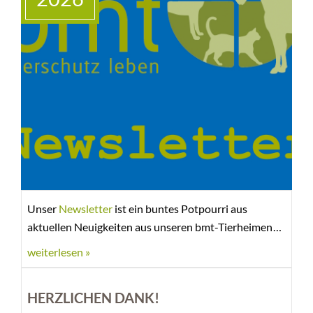
Unser
Newsletter
ist ein buntes Potpourri aus
aktuellen Neuigkeiten aus unseren bmt-Tierheimen
und Geschäftsstellen. Wir berichten über tierische
weiterlesen »
Notfälle, tolle Happy Ends, aber auch vom Abschied
ganz besonderer Bewohner, über Nachwuchs-
HERZLICHEN DANK!
Tierschützer, besondere Aktionen, soziales