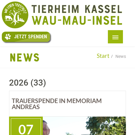
JETZT
SPENDEN
JETZT SPENDEN
START
NEWS
Start
News
+
ÜBER UNS
+
TIERE
2026
(33)
+
HELFEN
+
TAFEL
TRAUERSPENDE IN MEMORIAM
ANDREAS
+
KITI
+
AUSLAND
07
+
INFOS